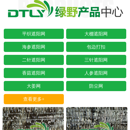
平织遮阳网
大棚遮阳网
海参遮阳网
包边打扣
二针遮阳网
三针遮阳网
香菇遮阳网
人参遮阳网
大姜网
防尘网
查看更多+